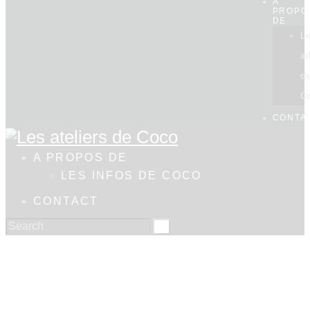
A
PROPO
DE
L
in
d
C
CONTA
A PROPOS DE
LES INFOS DE COCO
CONTACT